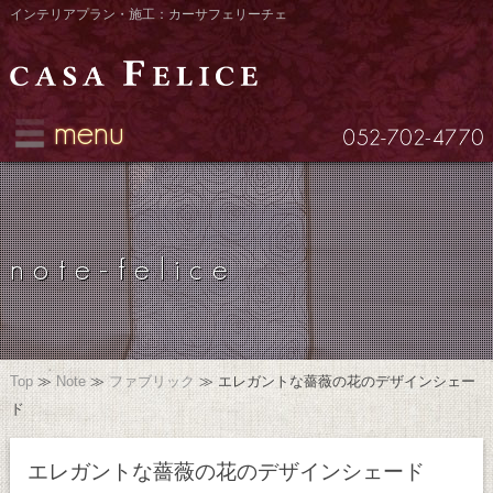
インテリアプラン・施工：カーサフェリーチェ
menu
note-felice
Top
≫
Note
≫
ファブリック
≫
エレガントな薔薇の花のデザインシェー
ド
エレガントな薔薇の花のデザインシェード