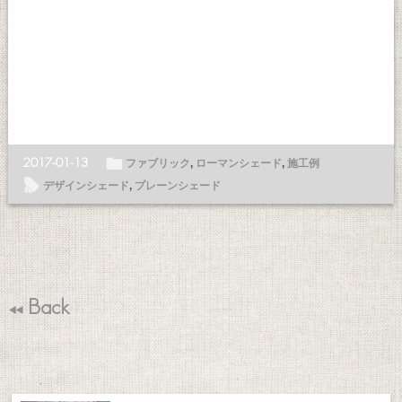
ë
2017-01-13
ファブリック
,
ローマンシェード
,
施工例
l
デザインシェード
,
プレーンシェード
Back
T