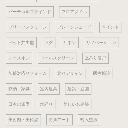
バーチカルブラインド
フロアタイル
プリーツスクリーン
プレーンシェード
ペイント
ペット共生型
ラグ
リネン
リノベーション
レースオン
ロールスクリーン
上吊り引戸
加齢対応リフォーム
北欧デザイン
医療施設
収納・家具
室内建具
建築・庭園
日本の四季
水廻り
美しい名建築
美術館・美術展
街角アート
輸入壁紙