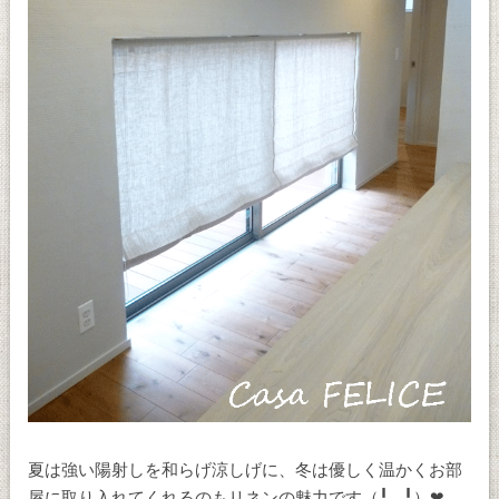
夏は強い陽射しを和らげ涼しげに、冬は優しく温かくお部
屋に取り入れてくれるのもリネンの魅力です（╹◡╹）❤