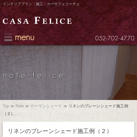
インテリアプラン・施工：カーサフェリーチェ
menu
note-felice
Top
≫
Note
≫
ローマンシェード
≫
リネンのプレーンシェード施工例
（２）
リネンのプレーンシェード施工例（２）