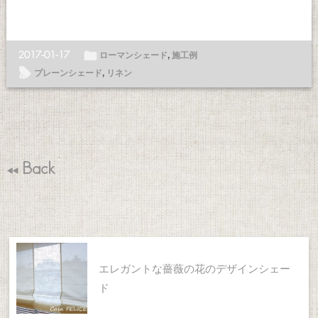
ë
2017-01-17
ローマンシェード
,
施工例
l
プレーンシェード
,
リネン
Back
T
エレガントな薔薇の花のデザインシェー
ド