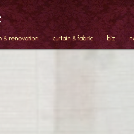
m
renovation
curtain
fabric
biz
n
&
&