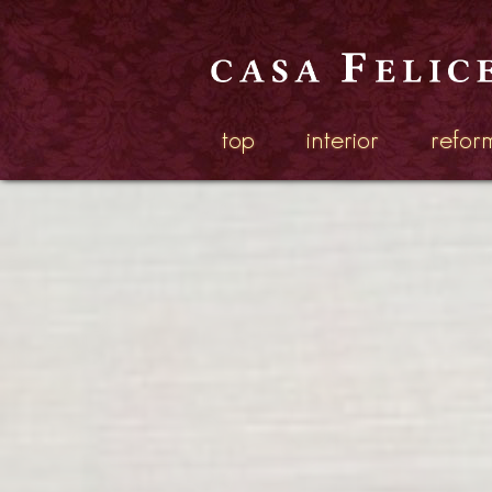
top
interior
refor